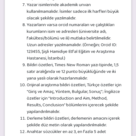
Yazar isimlerinde akademik unvan
kullanılmamalıdır. İsimler sadece ilk harfleri büyük
olacak şekilde yazılmalıdır.
Yazarların varsa orcid numaraları ve çalıştıkları
kurumların isim ve adresleri (üniversite adı,
fakültesi/bölümü ve ili) mutlaka belirtilmelidir.
Uzun adresler yazılmamalıdır. (Örneğin; Orcid ID:
123455, Şişli Hamidiye Etfal Eğitim ve Araştırma
Hastanesi, İstanbul.)
Bildiri özetleri, Times New Roman yazı tipinde, 1,5
satır aralığında ve 12 punto büyüklüğünde ve iki
yana yaslı olarak hazırlanmalıdır.
Orijinal araştırma bildiri özetleri, Türkçe özetler için
“Giriş ve Amaç, Yöntem, Bulgular, Sonuç”; İngilizce
özetler için “Introduction and Aim, Method,
Results, Conclusion” bölümlerini içerecek şekilde
yapılandırılmalıdır.
Derleme bildiri özetleri, derlemenin amacını içerek
şekilde düz metin olarak yapılandırılmalıdır.
Anahtar sözcükler en az 3, en fazla 5 adet