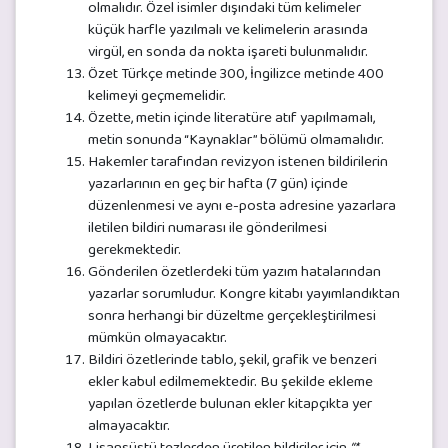
olmalıdır. Özel isimler dışındaki tüm kelimeler
küçük harfle yazılmalı ve kelimelerin arasında
virgül, en sonda da nokta işareti bulunmalıdır.
Özet Türkçe metinde 300, İngilizce metinde 400
kelimeyi geçmemelidir.
Özette, metin içinde literatüre atıf yapılmamalı,
metin sonunda “Kaynaklar” bölümü olmamalıdır.
Hakemler tarafından revizyon istenen bildirilerin
yazarlarının en geç bir hafta (7 gün) içinde
düzenlenmesi ve aynı e-posta adresine yazarlara
iletilen bildiri numarası ile gönderilmesi
gerekmektedir.
Gönderilen özetlerdeki tüm yazım hatalarından
yazarlar sorumludur. Kongre kitabı yayımlandıktan
sonra herhangi bir düzeltme gerçekleştirilmesi
mümkün olmayacaktır.
Bildiri özetlerinde tablo, şekil, grafik ve benzeri
ekler kabul edilmemektedir. Bu şekilde ekleme
yapılan özetlerde bulunan ekler kitapçıkta yer
almayacaktır.
Lisansüstü tezlerden üretilen bildiriler için
“*…..